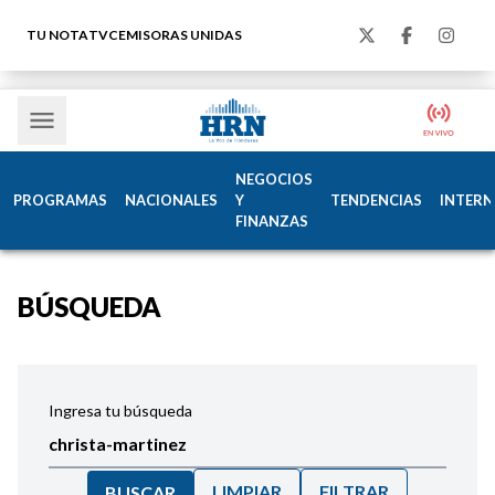
TU NOTA
TVC
EMISORAS UNIDAS
NEGOCIOS
PROGRAMAS
NACIONALES
Y
TENDENCIAS
INTERN
FINANZAS
BÚSQUEDA
Ingresa tu búsqueda
LIMPIAR
FILTRAR
BUSCAR