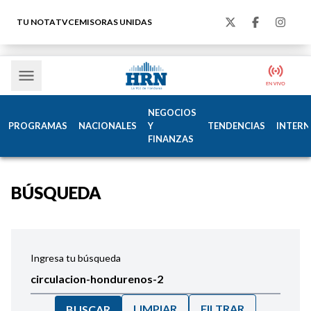
TU NOTA
TVC
EMISORAS UNIDAS
NEGOCIOS
PROGRAMAS
NACIONALES
Y
TENDENCIAS
INTERN
FINANZAS
BÚSQUEDA
Ingresa tu búsqueda
LIMPIAR
FILTRAR
BUSCAR