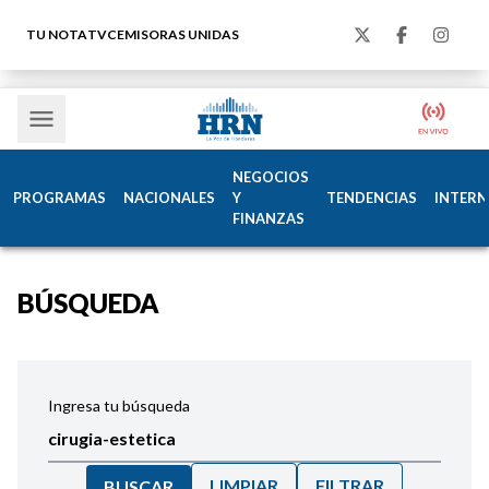
TU NOTA
TVC
EMISORAS UNIDAS
NEGOCIOS
PROGRAMAS
NACIONALES
Y
TENDENCIAS
INTERN
FINANZAS
BÚSQUEDA
Ingresa tu búsqueda
LIMPIAR
FILTRAR
BUSCAR