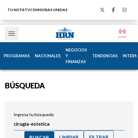
TU NOTA
TVC
EMISORAS UNIDAS
NEGOCIOS
PROGRAMAS
NACIONALES
Y
TENDENCIAS
INTERN
FINANZAS
BÚSQUEDA
Ingresa tu búsqueda
LIMPIAR
FILTRAR
BUSCAR