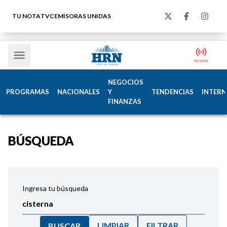
TU NOTA
TVC
EMISORAS UNIDAS
NEGOCIOS
PROGRAMAS
NACIONALES
Y
TENDENCIAS
INTERN
FINANZAS
BÚSQUEDA
Ingresa tu búsqueda
LIMPIAR
FILTRAR
BUSCAR