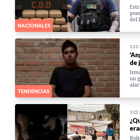
Estr
pose
del 
NACIONALES
1:13
'An
de 
Isma
un g
alar
TENDENCIAS
5:22
¿Qu
era
Bols