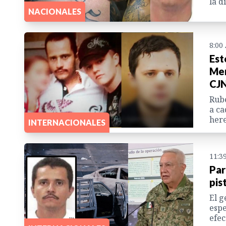
la d
NACIONALES
8:00
Est
Men
CJ
Rubé
a ca
here
INTERNACIONALES
11:3
Par
pis
El g
espe
efec