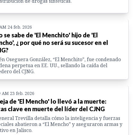
istribución de drogas sintéticas.
 AM 24 feb. 2026
o se sabe de 'El Menchito' hijo de 'El
cho', ¿ por qué no será su sucesor en el
NG?
n Oseguera González, “El Menchito”, fue condenado
dena perpetua en EE. UU., sellando la caída del
dero del CJNG.
9 AM 23 feb. 2026
eja de 'El Mencho' lo llevó a la muerte:
tas clave en muerte del líder del CJNG
eneral Trevilla detalla cómo la inteligencia y fuerzas
ciales abatieron a “El Mencho” y aseguraron armas y
tivo en Jalisco.