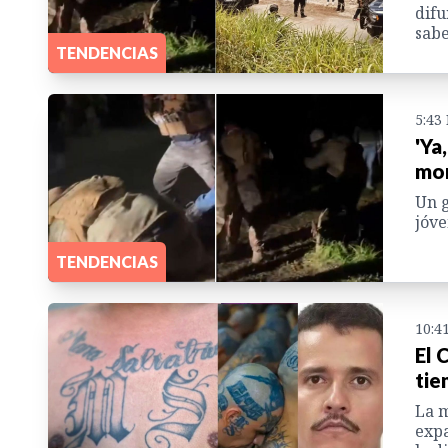
difu
sabe
TENDENCIAS
5:43
'Ya
mom
Un g
jóve
TENDENCIAS
10:4
El 
tie
La m
expa