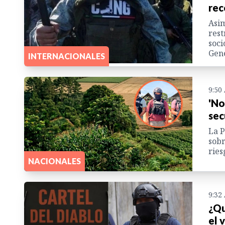
rec
Asim
rest
soci
Gene
INTERNACIONALES
9:50
'No
sec
La P
sobr
ries
NACIONALES
9:32
¿Qu
el 