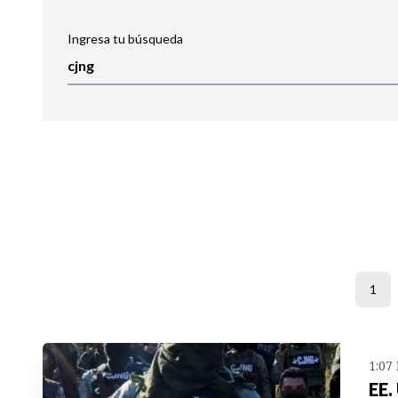
Ingresa tu búsqueda
Ordenar por:
Noticias
1
1:07
EE.