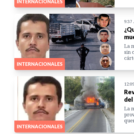
INTERNACIONALES
9:37
¿Qu
mue
La m
sin 
cárt
INTERNACIONALES
12:0
Rev
del
La m
prov
quem
INTERNACIONALES