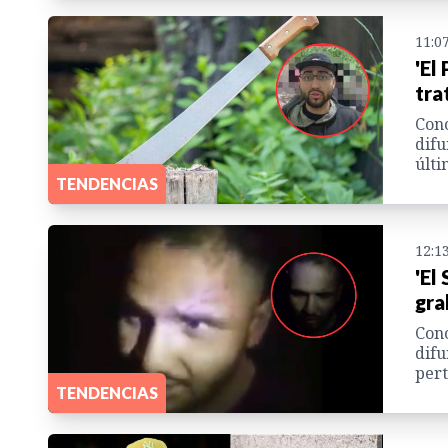
11:0
'El
tra
Cono
difu
últi
TENDENCIAS
12:1
'El
gra
Cono
difu
pert
TENDENCIAS