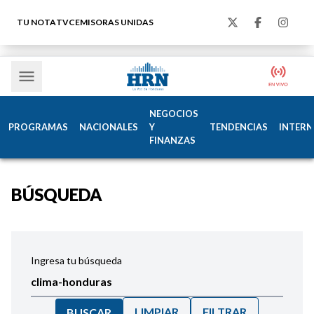
TU NOTA
TVC
EMISORAS UNIDAS
NEGOCIOS
PROGRAMAS
NACIONALES
Y
TENDENCIAS
INTERN
FINANZAS
BÚSQUEDA
Ingresa tu búsqueda
LIMPIAR
FILTRAR
BUSCAR