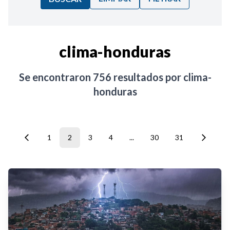
Ordenar por:
clima-honduras
Noticias
Se encontraron
756
resultados por
clima-
honduras
1
2
3
4
...
30
31