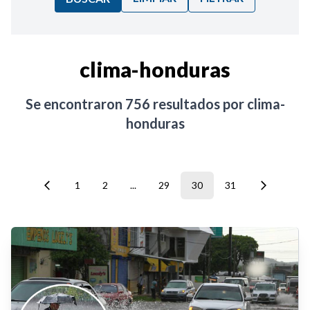
Ordenar por:
clima-honduras
Noticias
Se encontraron
756
resultados por
clima-
honduras
1
2
...
29
30
31