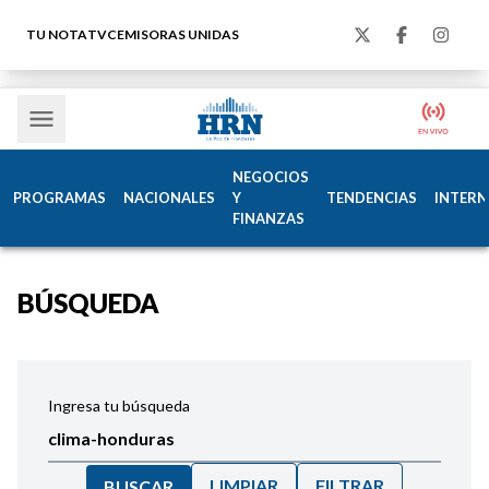
TU NOTA
TVC
EMISORAS UNIDAS
NEGOCIOS
PROGRAMAS
NACIONALES
Y
TENDENCIAS
INTERN
FINANZAS
BÚSQUEDA
Ingresa tu búsqueda
LIMPIAR
FILTRAR
BUSCAR