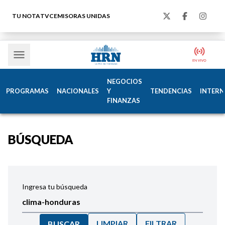
TU NOTA
TVC
EMISORAS UNIDAS
NEGOCIOS
PROGRAMAS
NACIONALES
Y
TENDENCIAS
INTERN
FINANZAS
BÚSQUEDA
Ingresa tu búsqueda
LIMPIAR
FILTRAR
BUSCAR