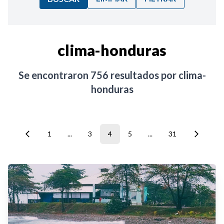
Ordenar por:
clima-honduras
Noticias
Se encontraron
756
resultados por
clima-
honduras
1
...
3
4
5
...
31