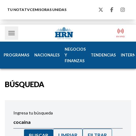
TU NOTA
TVC
EMISORAS UNIDAS
NEGOCIOS
PROGRAMAS
NACIONALES
Y
TENDENCIAS
INTERN
FINANZAS
BÚSQUEDA
Ingresa tu búsqueda
LIMPIAR
FILTRAR
BUSCAR