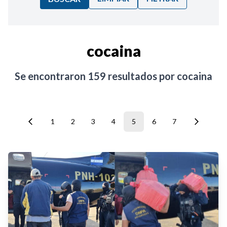
Ordenar por:
cocaina
Noticias
Se encontraron
159
resultados por
cocaina
1
2
3
4
5
6
7