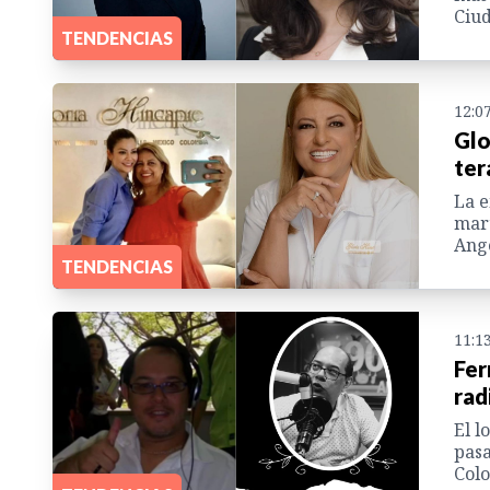
Ciud
TENDENCIAS
12:0
Glo
ter
La e
mart
Ange
TENDENCIAS
11:1
Fer
rad
El l
pasa
Colo