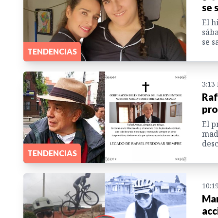
se 
El h
sába
se s
TENDENCIAS
3:13
Raf
pro
El p
madr
desc
TENDENCIAS
10:1
Mar
acc