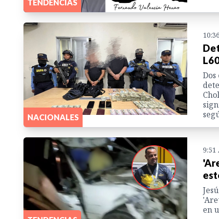
TENDENCIAS
10:3
Det
L60
Dos 
dete
Chol
sign
segú
NACIONALES
9:51
'Ar
est
Jesú
'Are
en u