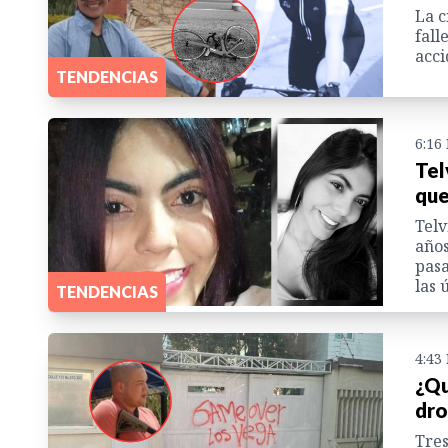
La c
fall
acci
TENDENCIAS
6:16
Tel
que
Telv
años
pasa
las 
TENDENCIAS
4:43
¿Qu
dro
Tres