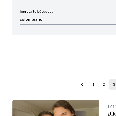
Ingresa tu búsqueda
Ordenar por:
Noticias
1
2
3
1:07
¿Qu