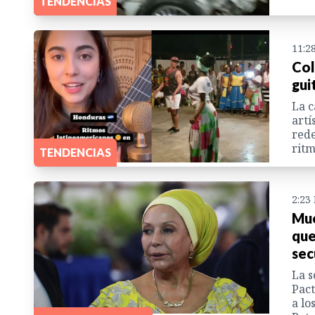
TENDENCIAS
11:2
Col
gui
La c
artí
rede
ritm
TENDENCIAS
2:23
Mue
que
sec
La s
Pact
a lo