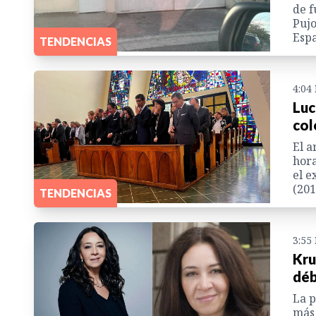
de f
Pujo
Esp
TENDENCIAS
4:04
Luc
col
El a
hora
el e
(201
TENDENCIAS
3:55
Kru
déb
La p
más 