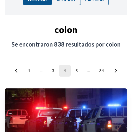
Ordenar por:
colon
Noticias
Se encontraron
838
resultados por
colon
1
...
3
4
5
...
34