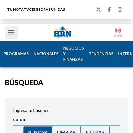
TU NOTA
TVC
EMISORAS UNIDAS
NEGOCIOS
PROGRAMAS
NACIONALES
Y
TENDENCIAS
INTERN
FINANZAS
BÚSQUEDA
Ingresa tu búsqueda
LIMPIAR
FILTRAR
BUSCAR