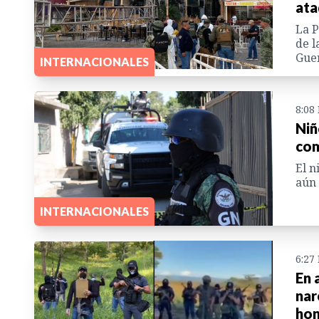
ata
La P
de l
Guer
INTERNACIONALES
8:08
Niñ
com
El n
aún 
INTERNACIONALES
6:27
En 
nar
hon