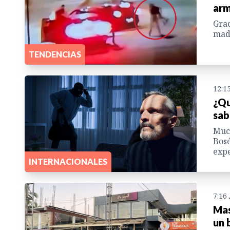
arm
Grac
madr
TENDENCIAS
12:1
¿Qu
sab
Much
Bosé
expe
INTERNACIONALES
7:16
Mas
un 