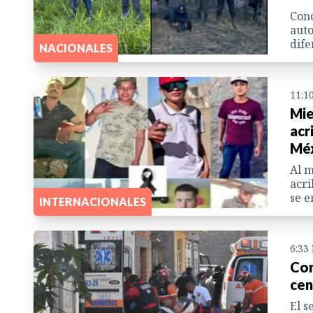
Cono
auto
dife
NACIONALES
11:1
Mie
acr
Mé
Al m
acri
se e
INTERNACIONALES
6:33
Com
cen
El s