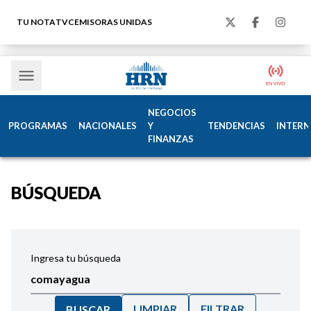
TU NOTA
TVC
EMISORAS UNIDAS
NEGOCIOS
PROGRAMAS
NACIONALES
Y
TENDENCIAS
INTERN
FINANZAS
BÚSQUEDA
Ingresa tu búsqueda
LIMPIAR
FILTRAR
BUSCAR