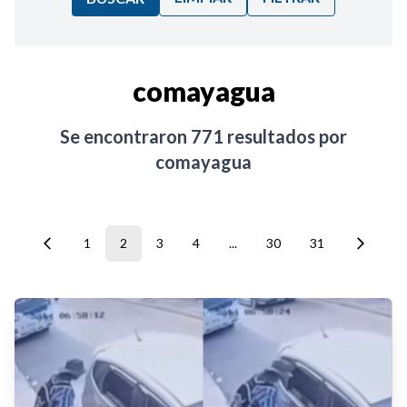
Ordenar por:
comayagua
Noticias
Se encontraron
771
resultados por
comayagua
1
2
3
4
...
30
31