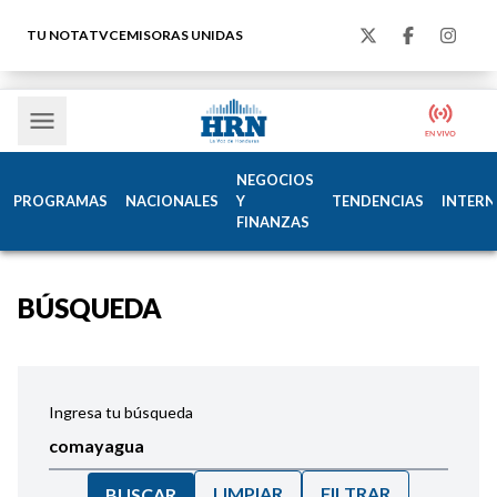
TU NOTA
TVC
EMISORAS UNIDAS
NEGOCIOS
PROGRAMAS
NACIONALES
Y
TENDENCIAS
INTERN
FINANZAS
BÚSQUEDA
Ingresa tu búsqueda
LIMPIAR
FILTRAR
BUSCAR