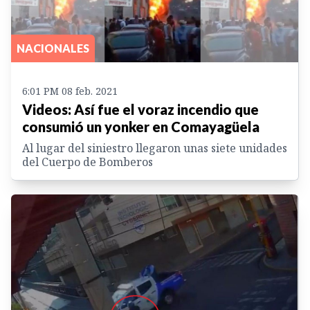
NACIONALES
6:01 PM 08 feb. 2021
Videos: Así fue el voraz incendio que
consumió un yonker en Comayagüela
Al lugar del siniestro llegaron unas siete unidades
del Cuerpo de Bomberos