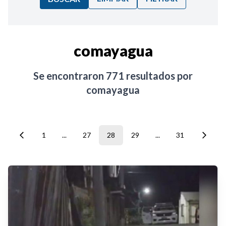
Ordenar por:
comayagua
Noticias
Se encontraron
771
resultados por
comayagua
1
...
27
28
29
...
31