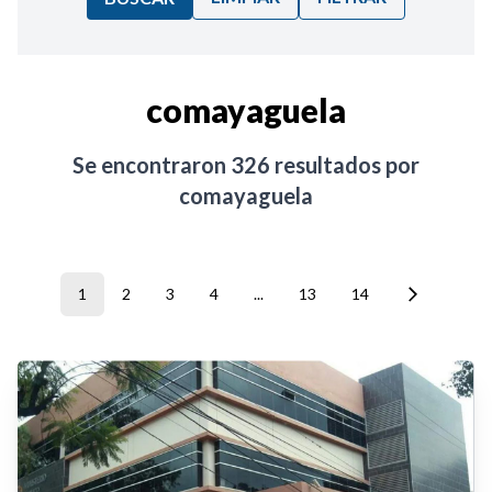
Ordenar por:
comayaguela
Noticias
Se encontraron
326
resultados por
comayaguela
1
2
3
4
...
13
14