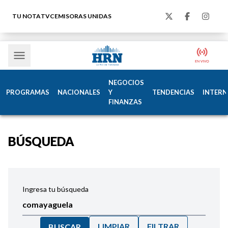
TU NOTA
TVC
EMISORAS UNIDAS
NEGOCIOS
PROGRAMAS
NACIONALES
Y
TENDENCIAS
INTERN
FINANZAS
BÚSQUEDA
Ingresa tu búsqueda
LIMPIAR
FILTRAR
BUSCAR