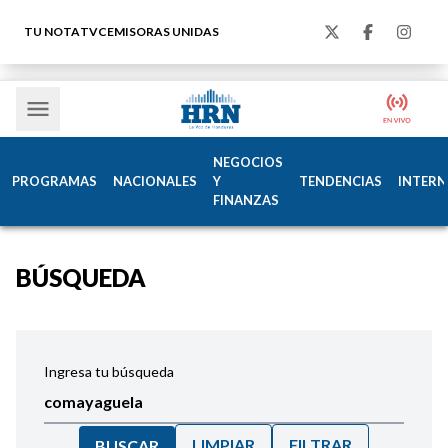
TU NOTA
TVC
EMISORAS UNIDAS
NEGOCIOS
PROGRAMAS
NACIONALES
Y
TENDENCIAS
INTERN
FINANZAS
BÚSQUEDA
Ingresa tu búsqueda
LIMPIAR
FILTRAR
BUSCAR