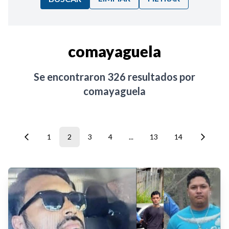
Ordenar por:
comayaguela
Noticias
Se encontraron
326
resultados por
comayaguela
1
2
3
4
...
13
14