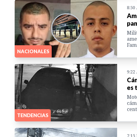
8:50
Ame
pan
Mili
amen
Fami
NACIONALES
9:22
Cám
es 
Moto
cáma
cent
TENDENCIAS
7:15