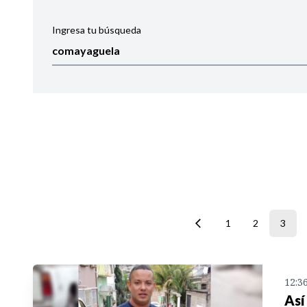
Ingresa tu búsqueda
Ordenar por:
Noticias
1
2
3
12:3
Así