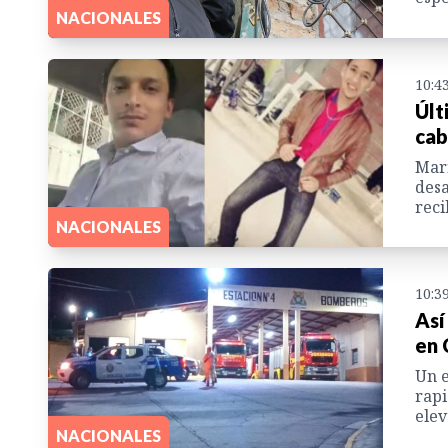
NACIONALES
10:4
Últ
cab
Mari
desa
reci
NACIONALES
10:3
Así
en 
Un e
rapi
elev
NACIONALES