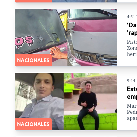
4:51
'Da
‘ra
Pist
Zona
heri
NACIONALES
9:44
Est
emp
Mari
Pedr
apar
NACIONALES