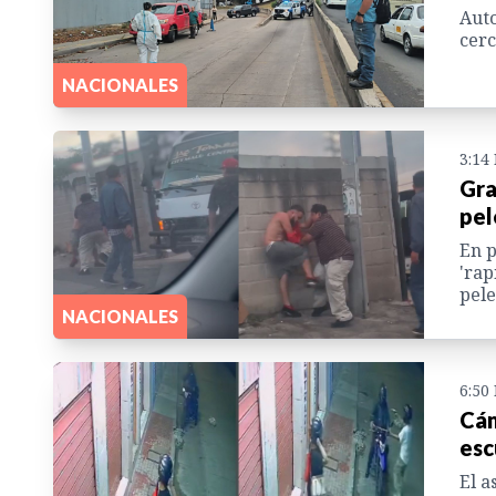
Auto
cerc
NACIONALES
3:14
Gra
pel
En p
'rap
pele
NACIONALES
6:50
Cám
esc
El a