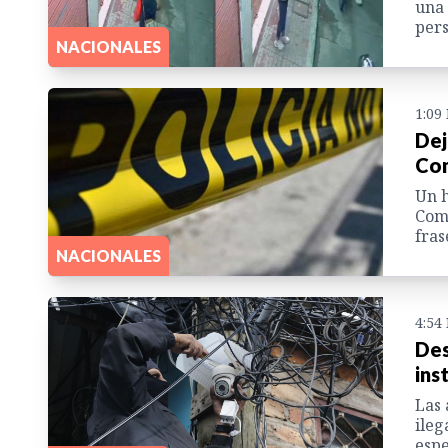
una 
pers
NACIONALES
1:09
Dej
Com
Un h
Coma
fras
NACIONALES
4:54
Des
ins
Las 
ileg
espe