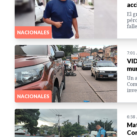
acc
El g
pérd
fall
NACIONALES
7:01
VID
mur
Un a
Coma
inve
NACIONALES
6:58
Mat
Com