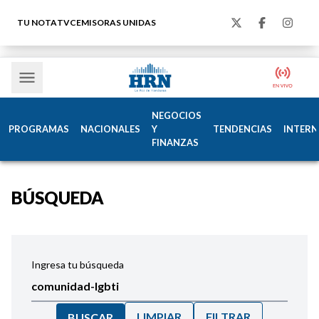
TU NOTA
TVC
EMISORAS UNIDAS
NEGOCIOS
PROGRAMAS
NACIONALES
Y
TENDENCIAS
INTERN
FINANZAS
BÚSQUEDA
Ingresa tu búsqueda
LIMPIAR
FILTRAR
BUSCAR