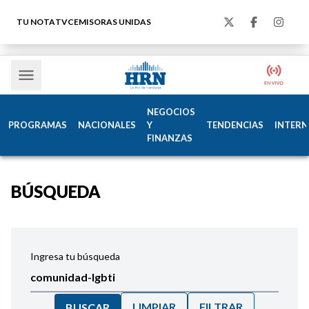
TU NOTA
TVC
EMISORAS UNIDAS
NEGOCIOS
PROGRAMAS
NACIONALES
Y
TENDENCIAS
INTERN
FINANZAS
BÚSQUEDA
Ingresa tu búsqueda
LIMPIAR
FILTRAR
BUSCAR