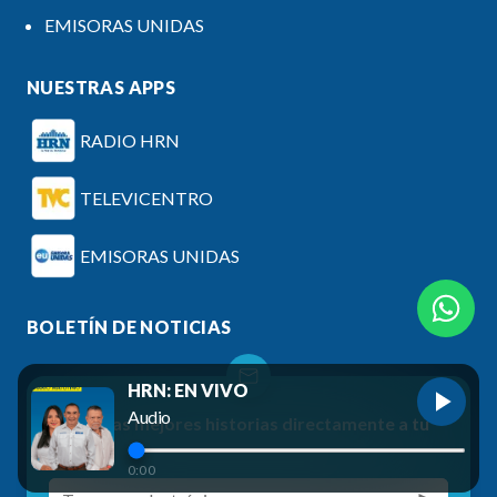
EMISORAS UNIDAS
NUESTRAS APPS
RADIO HRN
TELEVICENTRO
EMISORAS UNIDAS
BOLETÍN DE NOTICIAS
HRN: EN VIVO
Audio
Recibe las mejores historias directamente a tu
correo
0:00