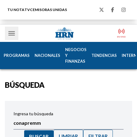
TU NOTA
TVC
EMISORAS UNIDAS
NEGOCIOS
PROGRAMAS
NACIONALES
Y
TENDENCIAS
INTERN
FINANZAS
BÚSQUEDA
Ingresa tu búsqueda
LIMPIAR
FILTRAR
BUSCAR