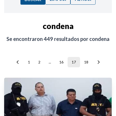
Ordenar por:
condena
Noticias
Se encontraron
449
resultados por
condena
1
2
...
16
17
18