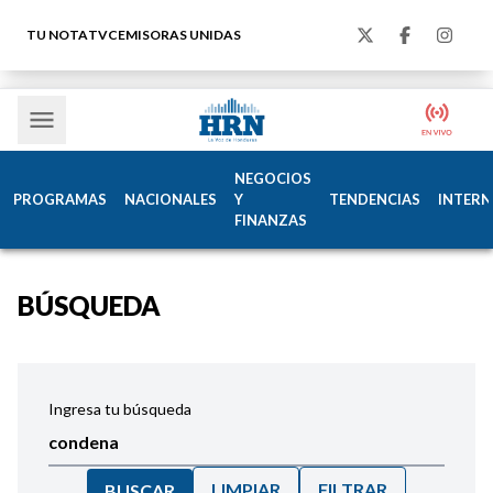
TU NOTA
TVC
EMISORAS UNIDAS
NEGOCIOS
PROGRAMAS
NACIONALES
Y
TENDENCIAS
INTERN
FINANZAS
BÚSQUEDA
Ingresa tu búsqueda
LIMPIAR
FILTRAR
BUSCAR