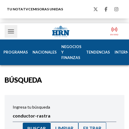
TU NOTA
TVC
EMISORAS UNIDAS
NEGOCIOS
PROGRAMAS
NACIONALES
Y
TENDENCIAS
INTERN
FINANZAS
BÚSQUEDA
Ingresa tu búsqueda
LIMPIAR
FILTRAR
BUSCAR