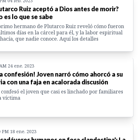
 PM 04 feb. 2023
utarco Ruiz aceptó a Dios antes de morir?
o es lo que se sabe
rimo hermano de Plutarco Ruiz reveló cómo fueron
últimos días en la cárcel para él, y la labor espiritual
hacía, que nadie conoce. Aquí los detalles
 AM 24 ene. 2023
ía confesión! Joven narró cómo ahorcó a su
ia con una faja en acalorada discusión
 confesó el joven que casi es linchado por familiares
a víctima
0 PM 18 ene. 2023
 cadáveres humanos en fosa clandestina': La