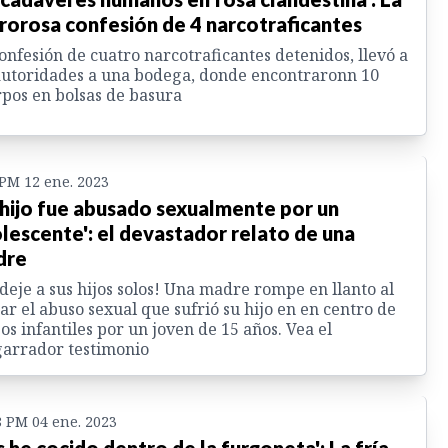
rorosa confesión de 4 narcotraficantes
onfesión de cuatro narcotraficantes detenidos, llevó a
autoridades a una bodega, donde encontraronn 10
pos en bolsas de basura
 PM 12 ene. 2023
 hijo fue abusado sexualmente por un
lescente': el devastador relato de una
dre
deje a sus hijos solos! Una madre rompe en llanto al
ar el abuso sexual que sufrió su hijo en en centro de
os infantiles por un joven de 15 años. Vea el
arrador testimonio
8 PM 04 ene. 2023
s he cocido dentro de la furgoneta': La fría