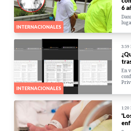
con
6 a
Dann
luga
INTERNACIONALES
3:59
¿Qu
tra
En v
conf
Priv
INTERNACIONALES
1:20
'Lo
enf