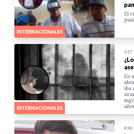
pan
El c
pusi
INTERNACIONALES
3:27
¿Lo
ase
En u
iden
iba 
sica
ingr
años
INTERNACIONALES
6:36