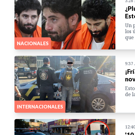
3:28
¿Pl
Est
Un p
los 
que 
NACIONALES
9:37
¡Fr
nov
Esto
de l
INTERNACIONALES
12:4
'10