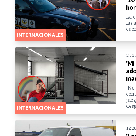
hor
La c
las 
cuer
INTERNACIONALES
5:51
'Mi
ado
ma
¡No 
cont
jueg
desg
INTERNACIONALES
12:2
'Lo