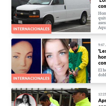
con
Homb
quit
ases
Aquí
INTERNACIONALES
9:47
'Le
hom
co
El h
dob
INTERNACIONALES
12:2
Apr