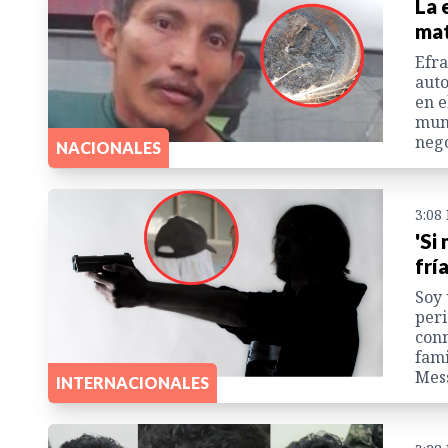
La 
mat
Efra
auto
en e
muni
negó
NACIONALES
3:08
'Si
frí
Soy 
peri
conm
fami
Mess
INTERNACIONALES