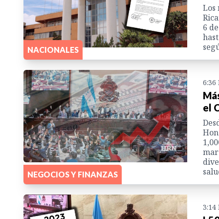
Los 
Rica
6 de
hast
segú
NACIONALES
6:36
Más
el 
Desd
Hond
1,00
marc
dive
salu
NEGOCIOS Y FINANZAS
3:14