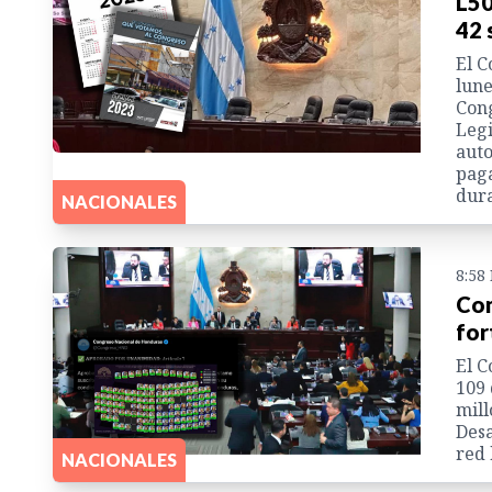
L50
42 
El C
lune
Cong
Legi
auto
paga
dura
NACIONALES
8:58
Con
for
El C
109 
mill
Desa
red 
NACIONALES