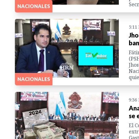
Secr
NACIONALES
5:11
Jho
ban
Fáti
(PSH
Jhos
Naci
quie
NACIONALES
9:36
Ana
se 
El C
extr
Gast