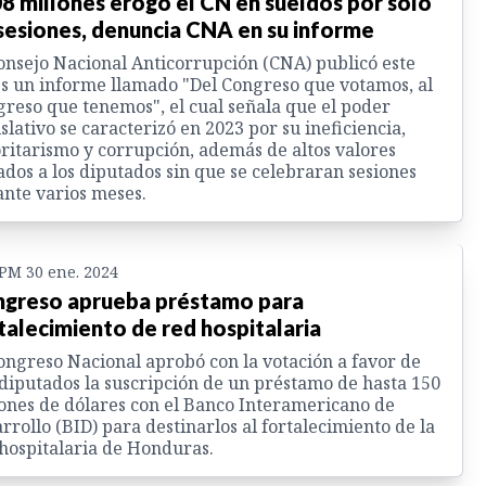
8 millones erogó el CN en sueldos por solo
sesiones, denuncia CNA en su informe
onsejo Nacional Anticorrupción (CNA) publicó este
s un informe llamado "Del Congreso que votamos, al
reso que tenemos", el cual señala que el poder
slativo se caracterizó en 2023 por su ineficiencia,
ritarismo y corrupción, además de altos valores
dos a los diputados sin que se celebraran sesiones
nte varios meses.
 PM 30 ene. 2024
greso aprueba préstamo para
talecimiento de red hospitalaria
ongreso Nacional aprobó con la votación a favor de
diputados la suscripción de un préstamo de hasta 150
ones de dólares con el Banco Interamericano de
rrollo (BID) para destinarlos al fortalecimiento de la
hospitalaria de Honduras.