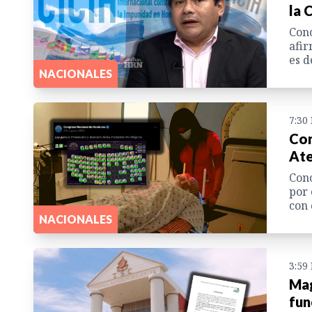
la 
Cono
afir
es d
NACIONALES
7:30
Con
Ate
Cono
por 
con 
NACIONALES
3:59
Mag
fun