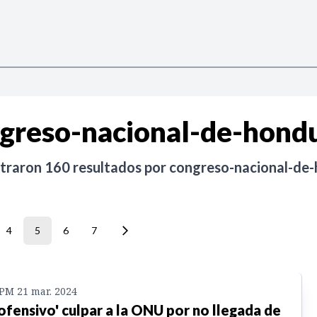
greso-nacional-de-hond
ntraron
160
resultados por
congreso-nacional-de
4
5
6
7
 PM 21 mar. 2024
 ofensivo' culpar a la ONU por no llegada de