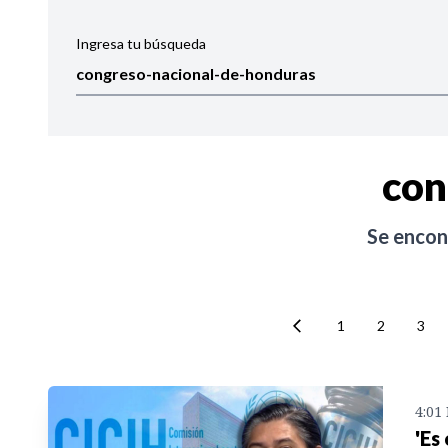
Ingresa tu búsqueda
Ordenar por:
Noticias
con
Se enco
1
2
3
4:01
'Es