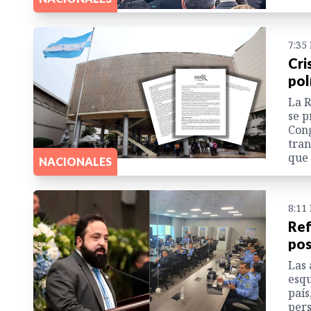
7:35
Cri
pol
La R
se p
Cong
tran
que 
NACIONALES
8:11
Ref
pos
Las 
esqu
país
pers