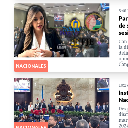
5:48
Par
de 
ses
Con 
la d
deli
opin
Cong
NACIONALES
10:2
Ins
Nac
Desp
disc
marc
2024
NACIONALES