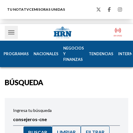
TU NOTA
TVC
EMISORAS UNIDAS
NEGOCIOS
PROGRAMAS
NACIONALES
Y
TENDENCIAS
INTERN
FINANZAS
BÚSQUEDA
Ingresa tu búsqueda
LIMPIAR
FILTRAR
BUSCAR