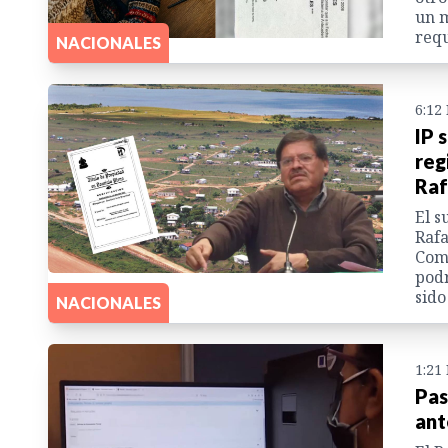
un m
requ
NACIONALES
6:12
IP 
reg
Raf
El s
Rafa
Comi
podr
sido
NACIONALES
1:21
Pas
ant