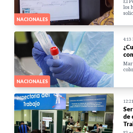
El P
los 
soli
NACIONALES
4:13
¿Cu
con
Marc
cobr
NACIONALES
12:2
Ser
de 
Tra
El g