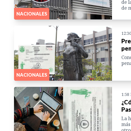
de l
de m
NACIONALES
12:3
Pre
pen
Cono
pena
NACIONALES
1:58
¿Có
Pas
La h
más 
otro