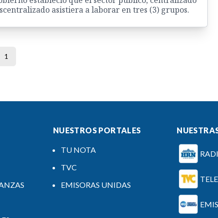
scentralizado asistiera a laborar en tres (3) grupos.
1
NUESTROS PORTALES
NUESTRAS
TU NOTA
RAD
TVC
TEL
NANZAS
EMISORAS UNIDAS
EMI