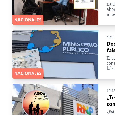
La C
ahor
nuev
NACIONALES
6:59
Dec
fal
El c
cons
fals
NACIONALES
10:4
¿Te
con
¿Est