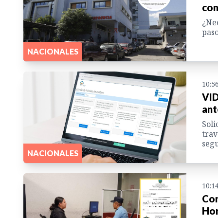
con
¿Nec
paso
NACIONALES
10:5
VID
ant
Soli
trav
segu
NACIONALES
10:1
Con
Hon