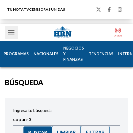
TU NOTA
TVC
EMISORAS UNIDAS
NEGOCIOS
PROGRAMAS
NACIONALES
Y
TENDENCIAS
INTERN
FINANZAS
BÚSQUEDA
Ingresa tu búsqueda
LIMPIAR
FILTRAR
BUSCAR