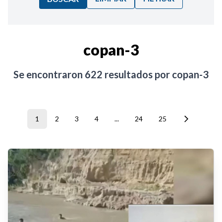
Ordenar por:
copan-3
Noticias
Se encontraron
622
resultados por
copan-3
1
2
3
4
...
24
25