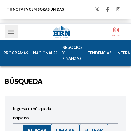
TU NOTA
TVC
EMISORAS UNIDAS
NEGOCIOS
PROGRAMAS
NACIONALES
Y
TENDENCIAS
INTERN
FINANZAS
BÚSQUEDA
Ingresa tu búsqueda
LIMPIAR
FILTRAR
BUSCAR