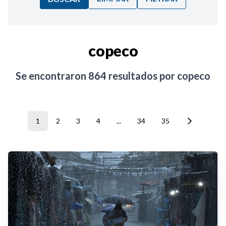
Ordenar por:
copeco
Noticias
Se encontraron
864
resultados por
copeco
1
2
3
4
...
34
35