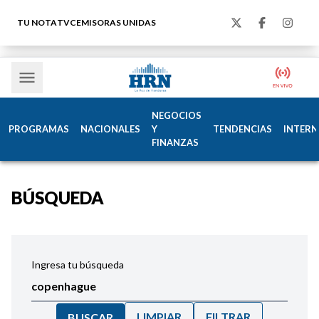
TU NOTA
TVC
EMISORAS UNIDAS
NEGOCIOS
PROGRAMAS
NACIONALES
Y
TENDENCIAS
INTERN
FINANZAS
BÚSQUEDA
Ingresa tu búsqueda
LIMPIAR
FILTRAR
BUSCAR