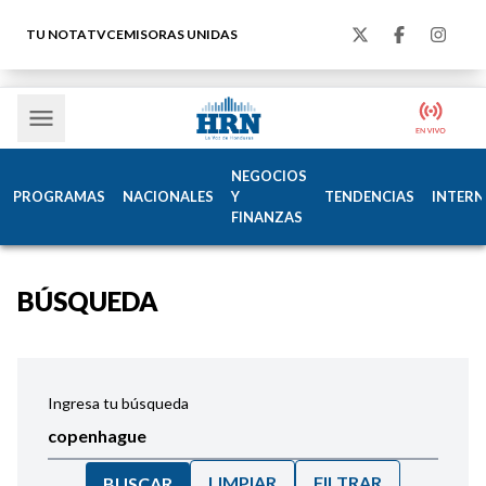
TU NOTA
TVC
EMISORAS UNIDAS
NEGOCIOS
PROGRAMAS
NACIONALES
Y
TENDENCIAS
INTERN
FINANZAS
BÚSQUEDA
Ingresa tu búsqueda
LIMPIAR
FILTRAR
BUSCAR