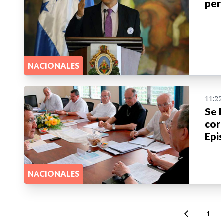
per
NACIONALES
11:2
Se 
cor
Epi
NACIONALES
1