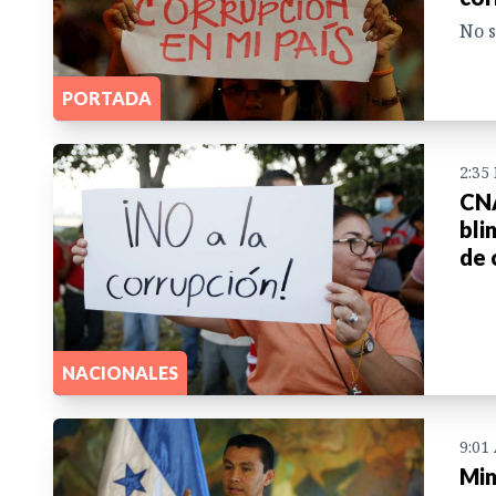
No s
PORTADA
2:35
CNA
bli
de 
NACIONALES
9:01
Min