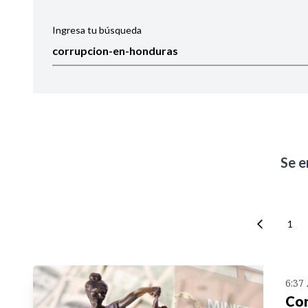
Ingresa tu búsqueda
Ordenar por:
Noticias
Se 
1
6:37
Cor