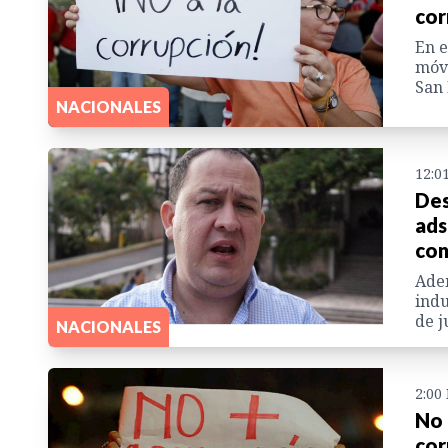
cor
En e
móvi
San 
NACIONALES
12:0
Des
ads
con
Adem
indu
de j
NACIONALES
2:00
No 
cor