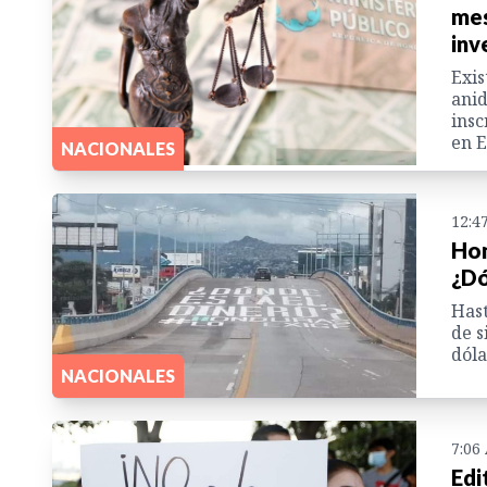
mes
inv
Exis
anid
insc
en E
NACIONALES
12:4
Hon
¿Dó
Hast
de s
dóla
NACIONALES
7:06
Edi