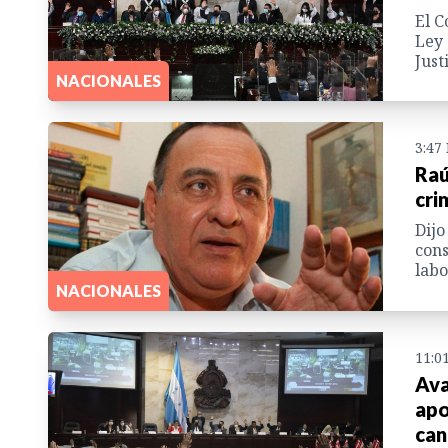
El C
Ley 
Just
NACIONALES
3:47
Raú
cri
Dijo
cons
labo
NACIONALES
11:0
Ava
apo
can