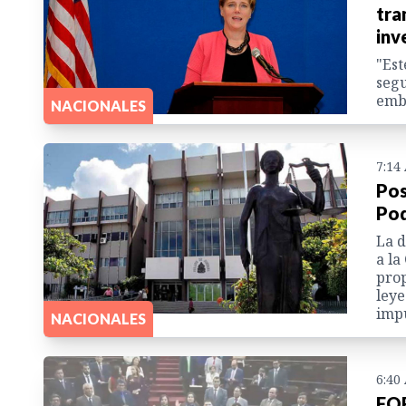
tra
inv
"Est
segu
emb
NACIONALES
7:14
Pos
Pod
La d
a la
prop
leye
imp
NACIONALES
6:40
FOR