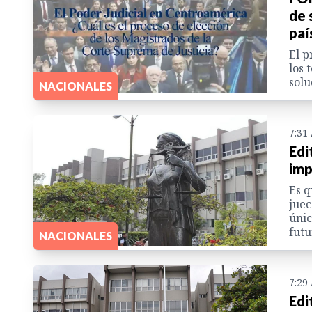
de 
paí
El p
los 
solu
NACIONALES
7:31
Edi
imp
Es q
juec
únic
futu
NACIONALES
7:29
Edi