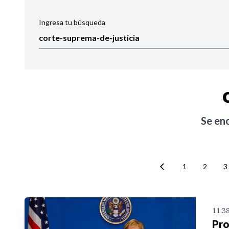
Ingresa tu búsqueda
Ordenar por:
Noticias
Se en
1
2
3
11:3
Pro