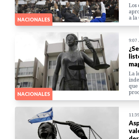
Los 
apro
a la
NACIONALES
9:07
¿Se
lis
mag
La l
inde
que 
pro
NACIONALES
11:3
Asp
val
der