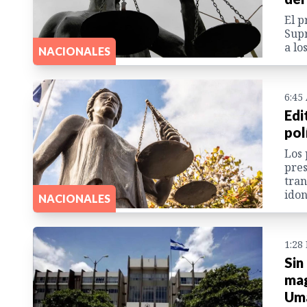
El p
Supr
a lo
NACIONALES
6:45
Edi
pol
Los 
pres
tran
idon
NACIONALES
1:28
Sin
mag
Um