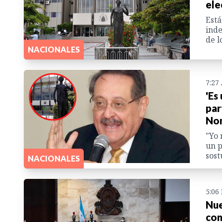
ele
Está
inde
de l
NACIONALES
7:27
'Es
par
Nom
"Yo 
un p
sost
NACIONALES
5:06
Nue
con