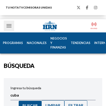
TU NOTA
TVC
EMISORAS UNIDAS
NEGOCIOS
PROGRAMAS
NACIONALES
Y
TENDENCIAS
INTERN
FINANZAS
BÚSQUEDA
Ingresa tu búsqueda
LIMPIAR
FILTRAR
BUSCAR