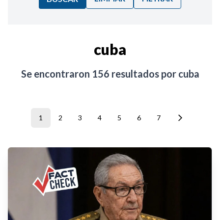
Ordenar por:
cuba
Noticias
Se encontraron
156
resultados por
cuba
1
2
3
4
5
6
7