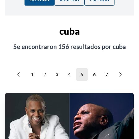
Ordenar por:
cuba
Noticias
Se encontraron
156
resultados por
cuba
1
2
3
4
5
6
7