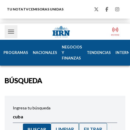
TU NOTA
TVC
EMISORAS UNIDAS
NEGOCIOS
PROGRAMAS
NACIONALES
Y
TENDENCIAS
INTERN
FINANZAS
BÚSQUEDA
Ingresa tu búsqueda
LIMPIAR
FILTRAR
BUSCAR