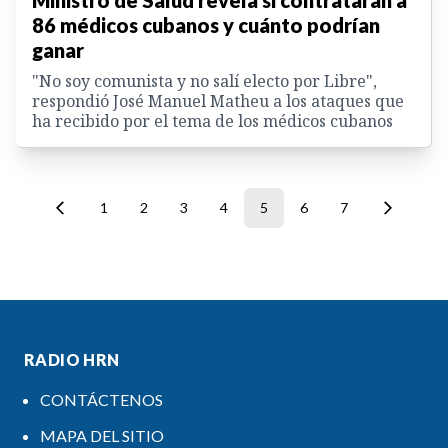
Ministro de Salud revela si contratarán a
86 médicos cubanos y cuánto podrían
ganar
"No soy comunista y no salí electo por Libre",
respondió José Manuel Matheu a los ataques que
ha recibido por el tema de los médicos cubanos
1
2
3
4
5
6
7
RADIO HRN
CONTÁCTENOS
MAPA DEL SITIO