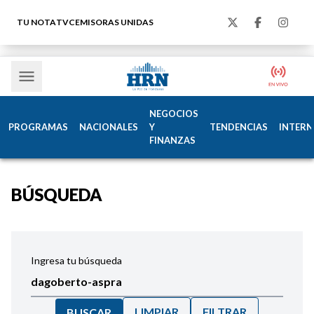
TU NOTA
TVC
EMISORAS UNIDAS
NEGOCIOS
PROGRAMAS
NACIONALES
Y
TENDENCIAS
INTERN
FINANZAS
BÚSQUEDA
Ingresa tu búsqueda
LIMPIAR
FILTRAR
BUSCAR