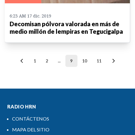
6:23 AM 17 dic. 2019
Decomisan pólvora valorada en más de
medio millón de lempiras en Tegucigalpa
1
2
...
9
10
11
RADIO HRN
CONTÁCTENOS
MAPA DEL SITIO