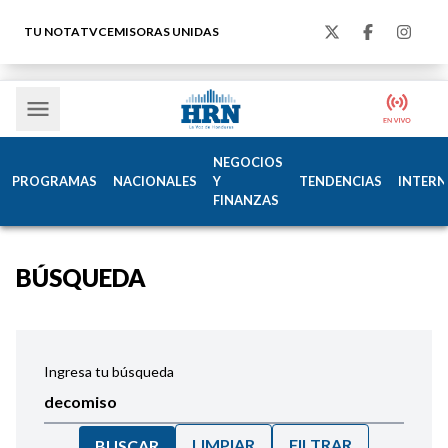
TU NOTA
TVC
EMISORAS UNIDAS
NEGOCIOS
PROGRAMAS
NACIONALES
Y
TENDENCIAS
INTERN
FINANZAS
BÚSQUEDA
Ingresa tu búsqueda
LIMPIAR
FILTRAR
BUSCAR