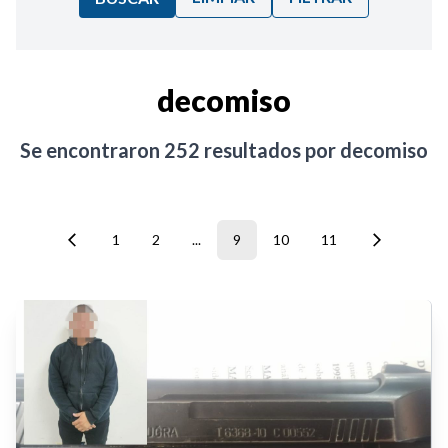
Ordenar por:
decomiso
Noticias
Se encontraron
252
resultados por
decomiso
1
2
...
9
10
11