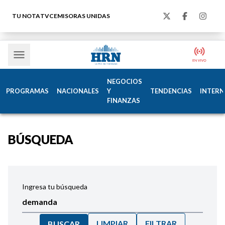
TU NOTA
TVC
EMISORAS UNIDAS
NEGOCIOS
PROGRAMAS
NACIONALES
Y
TENDENCIAS
INTERN
FINANZAS
BÚSQUEDA
Ingresa tu búsqueda
LIMPIAR
FILTRAR
BUSCAR