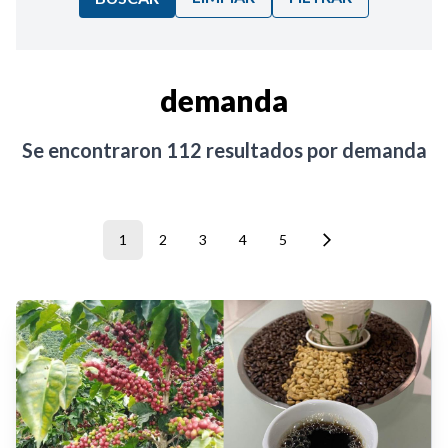
Ordenar por:
demanda
Noticias
Se encontraron
112
resultados por
demanda
1
2
3
4
5