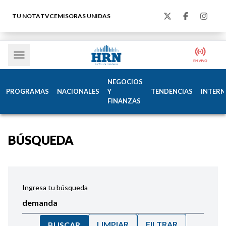
TU NOTA
TVC
EMISORAS UNIDAS
NEGOCIOS
PROGRAMAS
NACIONALES
Y
TENDENCIAS
INTERN
FINANZAS
BÚSQUEDA
Ingresa tu búsqueda
LIMPIAR
FILTRAR
BUSCAR