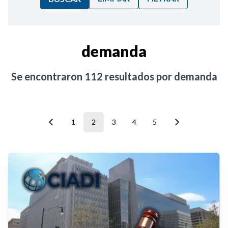
Ordenar por:
demanda
Noticias
Se encontraron
112
resultados por
demanda
1
2
3
4
5