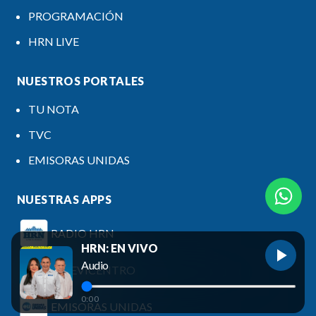
PROGRAMACIÓN
HRN LIVE
NUESTROS PORTALES
TU NOTA
TVC
EMISORAS UNIDAS
NUESTRAS APPS
RADIO HRN
HRN: EN VIVO
Audio
TELEVICENTRO
0:00
EMISORAS UNIDAS