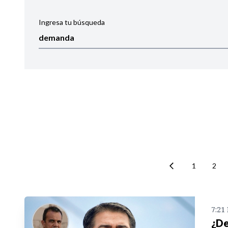
Ingresa tu búsqueda
Ordenar por:
Noticias
1
2
7:21
¿De