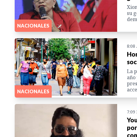
Xiom
su g
dem
NACIONALES
8:08
Hon
soc
La p
año 
pres
acce
NACIONALES
7:09
You
por
con