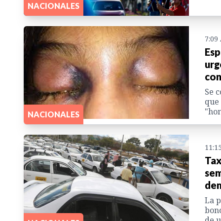
NACIONALES
7:09
Esp
urg
con
Se c
que 
"ho
NACIONALES
11:1
Tax
sem
de
La p
bono
de u