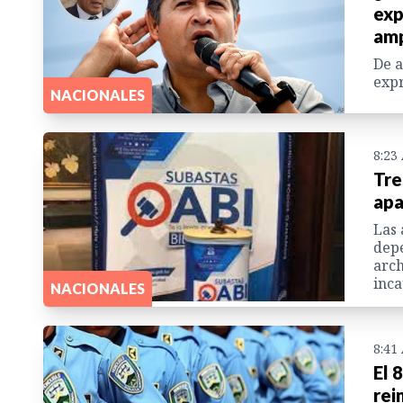
exp
amp
De a
expr
NACIONALES
8:23
Tre
apa
Las 
depe
arch
inca
NACIONALES
8:41
El 
rei