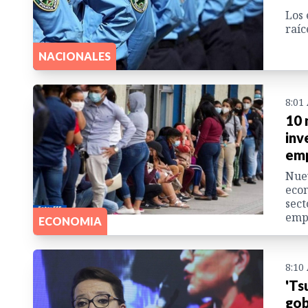
Los 
raíc
NACIONALES
8:01
10 
inv
emp
Nuev
econ
sect
emp
ECONOMIA
8:10
'Ts
gob