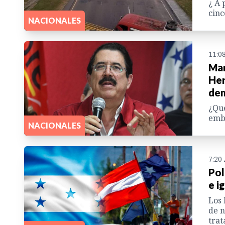
¿ A 
cinc
NACIONALES
11:0
Man
Her
dem
¿Qué
emba
NACIONALES
7:20
Pol
e i
Los 
de n
trat