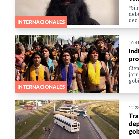
“Si 
debe
decl
INTERNACIONALES
10:4
Ind
pro
Cien
jorn
gobi
INTERNACIONALES
12:2
Tra
dep
gob