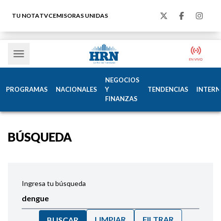
TU NOTA
TVC
EMISORAS UNIDAS
NEGOCIOS
PROGRAMAS
NACIONALES
Y
TENDENCIAS
INTERN
FINANZAS
BÚSQUEDA
Ingresa tu búsqueda
LIMPIAR
FILTRAR
BUSCAR