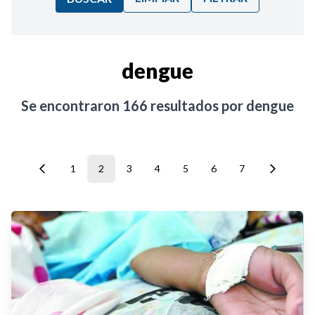
Ordenar por:
dengue
Noticias
Se encontraron
166
resultados por
dengue
1
2
3
4
5
6
7