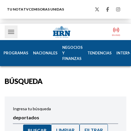
TU NOTA
TVC
EMISORAS UNIDAS
NEGOCIOS
PROGRAMAS
NACIONALES
Y
TENDENCIAS
INTERN
FINANZAS
BÚSQUEDA
Ingresa tu búsqueda
LIMPIAR
FILTRAR
BUSCAR