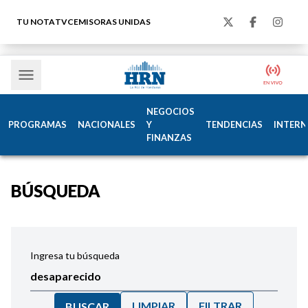
TU NOTA
TVC
EMISORAS UNIDAS
NEGOCIOS
PROGRAMAS
NACIONALES
Y
TENDENCIAS
INTERN
FINANZAS
BÚSQUEDA
Ingresa tu búsqueda
LIMPIAR
FILTRAR
BUSCAR