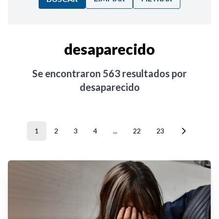
Ordenar por:
desaparecido
Noticias
Se encontraron
563
resultados por
desaparecido
1
2
3
4
...
22
23