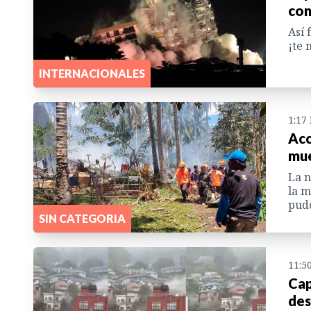
con
Así 
¡te 
INTERNACIONALES
1:17
Acc
mue
La n
la m
pudo
SIN CATEGORIA
11:5
Cap
des