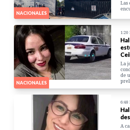
Las 
encu
NACIONALES
1:20
Hal
est
Cei
La j
cond
de u
pre
NACIONALES
6:48
Hal
des
A ca