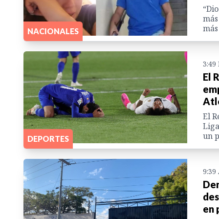
“Dio
más 
más 
NACIONALES
3:49
El 
emp
Atl
El R
Liga
un p
DEPORTES
9:39
Den
des
en 