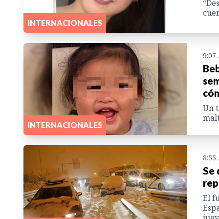
“Des
cuer
INTERNACIONALES
9:07
Beb
sem
cóm
Un t
mal
INTERNACIONALES
8:55
Se 
rep
El f
Espa
juev