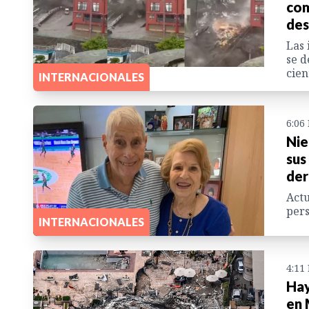
com
des
Las 
se d
cien
INTERNACIONALES
6:06
Nie
sus
der
Actu
pers
INTERNACIONALES
4:11
Hay
en 