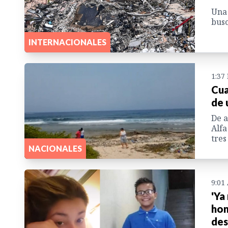
Una 
busc
INTERNACIONALES
1:37
Cua
de 
De a
Alfa
tres
NACIONALES
9:01
'Ya
hon
des