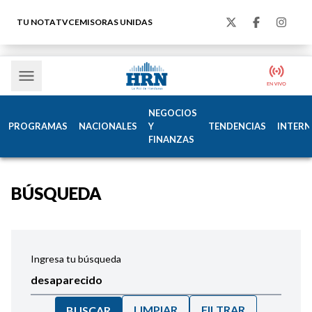
TU NOTA
TVC
EMISORAS UNIDAS
NEGOCIOS
PROGRAMAS
NACIONALES
Y
TENDENCIAS
INTERN
FINANZAS
BÚSQUEDA
Ingresa tu búsqueda
LIMPIAR
FILTRAR
BUSCAR