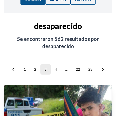
Ordenar por:
desaparecido
Noticias
Se encontraron
562
resultados por
desaparecido
1
2
3
4
...
22
23