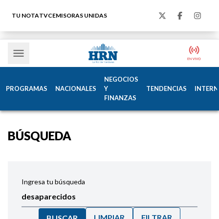
TU NOTA
TVC
EMISORAS UNIDAS
NEGOCIOS
PROGRAMAS
NACIONALES
Y
TENDENCIAS
INTERN
FINANZAS
BÚSQUEDA
Ingresa tu búsqueda
LIMPIAR
FILTRAR
BUSCAR