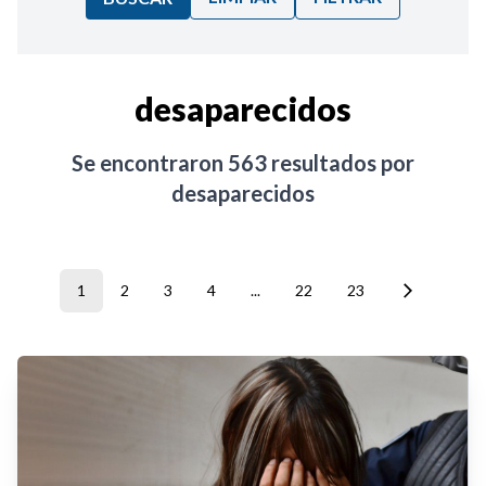
Ordenar por:
desaparecidos
Noticias
Se encontraron
563
resultados por
desaparecidos
1
2
3
4
...
22
23