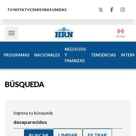
TU NOTA
TVC
EMISORAS UNIDAS
NEGOCIOS
PROGRAMAS
NACIONALES
Y
TENDENCIAS
INTERN
FINANZAS
BÚSQUEDA
Ingresa tu búsqueda
LIMPIAR
FILTRAR
BUSCAR