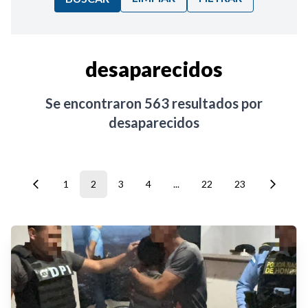
Ordenar por:
desaparecidos
Noticias
Se encontraron
563
resultados por
desaparecidos
1
2
3
4
...
22
23