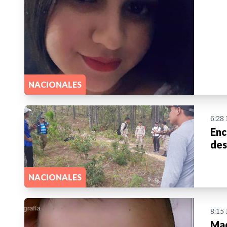
NACIONALES
6:28
Enc
des
NACIONALES
8:15
Mad