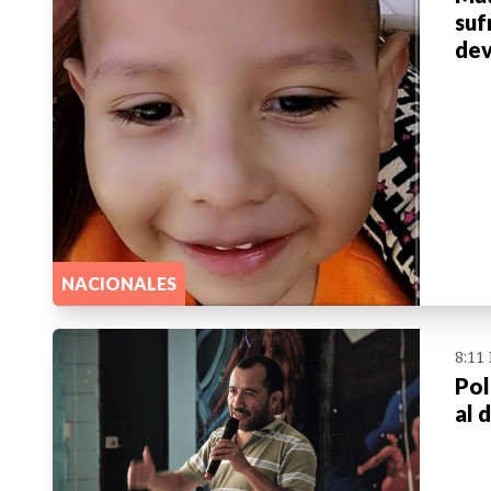
suf
dev
NACIONALES
8:11
Pol
al 