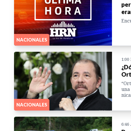
per
era
Encu
NACIONALES
1:00
¿Dó
Ort
“Ort
una 
nic
NACIONALES
6:46