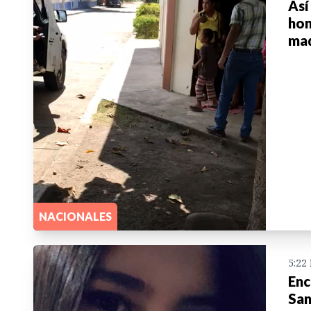
Así
hon
ma
NACIONALES
5:22
Enc
San