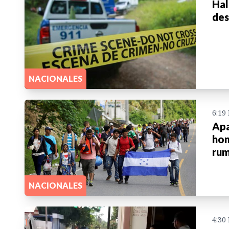
Hal
des
NACIONALES
6:19
Apa
hon
rum
NACIONALES
4:30