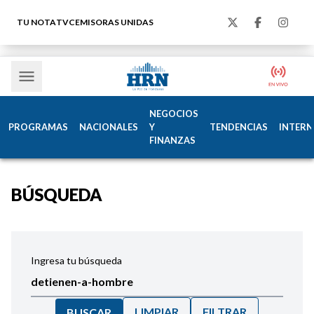
TU NOTA
TVC
EMISORAS UNIDAS
NEGOCIOS
PROGRAMAS
NACIONALES
Y
TENDENCIAS
INTERN
FINANZAS
BÚSQUEDA
Ingresa tu búsqueda
LIMPIAR
FILTRAR
BUSCAR