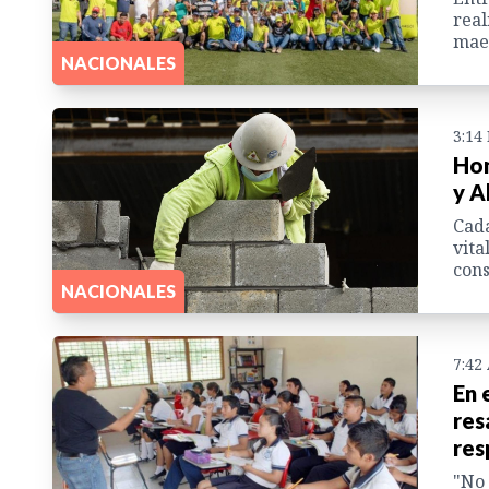
real
maes
NACIONALES
3:14
Hon
y A
Cada
vita
con
NACIONALES
7:42
En 
res
res
"No 