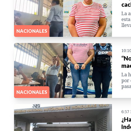
cac
La a
esta
llev
NACIONALES
10:1
“No
mae
La h
por 
pasa
NACIONALES
6:57
¿Ha
Ind