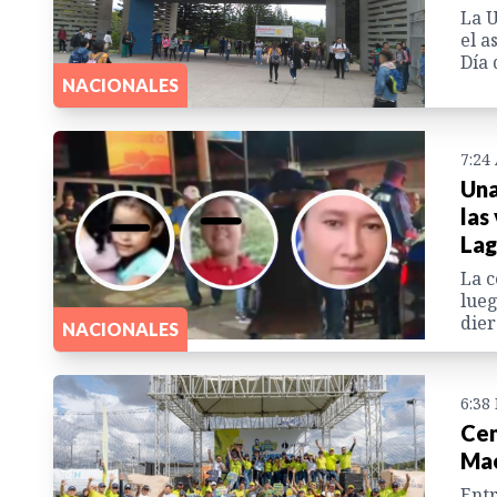
La 
el a
Día 
NACIONALES
7:24
Una
las
Lag
La c
lueg
dier
NACIONALES
6:38
Cem
Mae
Entr