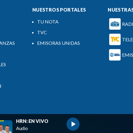
NUESTROS PORTALES
NUESTRAS
TU NOTA
RAD
TVC
TEL
NANZAS
EMISORAS UNIDAS
EMI
LES
N
HRN: EN VIVO
Audio